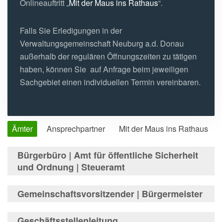
Onlineauftritt „
Mit der Maus ins Rathaus
“.
Falls Sie Erledigungen in der
Verwaltungsgemeinschaft Neuburg a.d. Donau
außerhalb der regulären Öffnungszeiten zu tätigen
haben, können Sie auf Anfrage beim jeweiligen
Sachgebiet einen individuellen Termin vereinbaren.
Ämter
Ansprechpartner
Mit der Maus ins Rathaus
Bürgerbüro | Amt für öffentliche Sicherheit
und Ordnung | Steueramt
Herr Schweizer
Zimmer 1
Gemeinschaftsvorsitzender | Bürgermeister
Telefon
: 0 84 31 / 67 19-10
1.Bgm Bergheim
Geschäftsstellenleitung