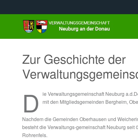
Zur Geschichte der
Verwaltungsgemeinsc
D
ie Verwaltungsgemeinschaft Neuburg a.d.Do
mit den Mitgliedsgemeinden Bergheim, Obe
Nachdem die Gemeinden Oberhausen und Weichering 
besteht die Verwaltungs-gemeinschaft Neuburg sei
Rohrenfels.