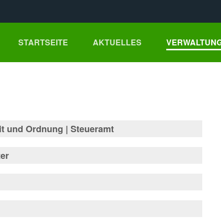
STARTSEITE
AKTUELLES
VERWALTUNG
eit und Ordnung | Steueramt
 1
Telefon
: 0 84 31 / 67 19-10
er
Zimmer 2
Telefon
: 0160 / 97 91 92 58
 1
Telefon
: 0 84 31 / 67 19-20
Zimmer 3
Telefon
: 0 84 31 / 67 19-11
s Wohnsitzes
Zimmer 5
Telefon
: 0171 / 6 41 13 57