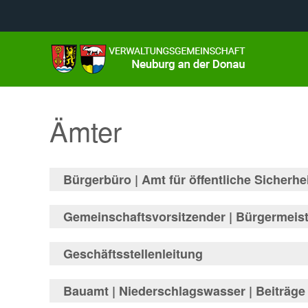
Ämter
Bürgerbüro | Amt für öffentliche Sicherh
Herr Schweizer
Zimmer
Gemeinschaftsvorsitzender | Bürgermeist
1.Bgm Bergheim
Geschäftsstellenleitung
Herr Speth
Zimmer
Herr Gensberger
Herr Gößl
Bauamt | Niederschlagswasser | Beiträge
1.Bgm Rohrenfels
Aufgabengebiet:
An- und Abmeldung de